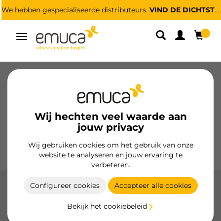
We hebben gespecialiseerde distributeurs.
VIND DE DICHTSTBIJZIJNDE
Umschaltbare
Navigation
Laden
Geleiders voor laden
Scharnieren
Kabinetten
Glijders
Keuken
Montage
Wij hechten veel waarde aan
Verlichting
jouw privacy
Handgrepen
Onderstellen
Wij gebruiken cookies om het gebruik van onze
Presentatiemeubels
website te analyseren en jouw ervaring te
verbeteren.
Configureer cookies
Accepteer alle cookies
Placard 81
Bekijk het cookiebeleid
Het Emuca Placard 81 systeem biedt soepel en stil
schuiven, ideaal voor schuifdeuren tot 70 kg, met