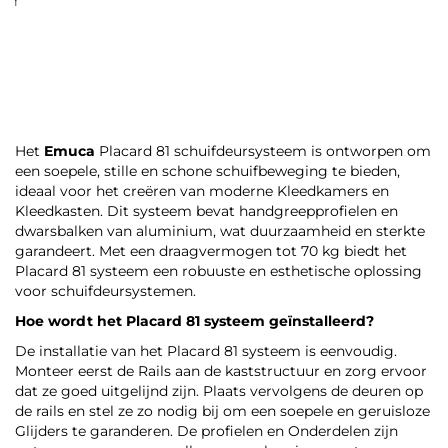
Steunen voor UniClip
Conische schroeven voor
koppeling
systeemkoppeling Ø14
Het
Emuca
Placard 81 schuifdeursysteem is ontworpen om
een soepele, stille en schone schuifbeweging te bieden,
ideaal voor het creëren van moderne Kleedkamers en
Kleedkasten. Dit systeem bevat handgreepprofielen en
dwarsbalken van aluminium, wat duurzaamheid en sterkte
garandeert. Met een draagvermogen tot 70 kg biedt het
Placard 81 systeem een robuuste en esthetische oplossing
voor schuifdeursystemen.
Hoe wordt het Placard 81 systeem geïnstalleerd?
De installatie van het Placard 81 systeem is eenvoudig.
Monteer eerst de Rails aan de kaststructuur en zorg ervoor
dat ze goed uitgelijnd zijn. Plaats vervolgens de deuren op
de rails en stel ze zo nodig bij om een soepele en geruisloze
Glijders te garanderen. De profielen en Onderdelen zijn