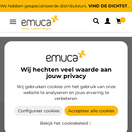
We hebben gespecialiseerde distributeurs.
VIND DE DICHTSTBIJZIJNDE
Umschaltbare
Navigation
Laden
Geleiders voor laden
Scharnieren
Kabinetten
Glijders
Keuken
Montage
Wij hechten veel waarde aan
Verlichting
jouw privacy
Handgrepen
Onderstellen
Wij gebruiken cookies om het gebruik van onze
Presentatiemeubels
website te analyseren en jouw ervaring te
verbeteren.
Configureer cookies
Accepteer alle cookies
Verlichting
Bekijk het cookiebeleid
Ontdek het verlichtingsassortiment van Emuca, ontworpen
om efficiënte en esthetische oplossingen te bieden. Het