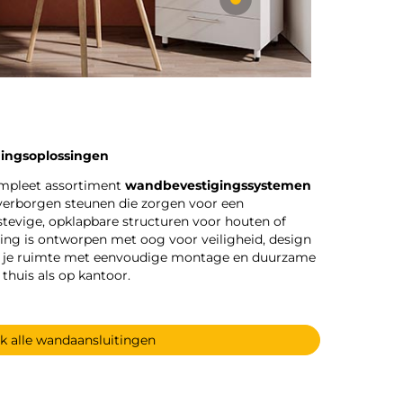
igingsoplossingen
ompleet assortiment
wandbevestigingssystemen
 verborgen steunen die zorgen voor een
stevige, opklapbare structuren voor houten of
sing is ontworpen met oog voor veiligheid, design
eer je ruimte met eenvoudige montage en duurzame
 thuis als op kantoor.
jk alle wandaansluitingen