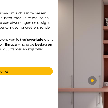
rpen om zich aan te passen
ureaus tot modulaire meubelen
id aan afwerkingen en designs
e werkomgeving creëren, zonder
twerp van je
thuiswerkplek
wilt
bij
Emuca
vind je de
beslag en
r, duurzamer en stijlvoller
soires