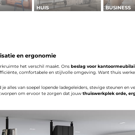
HUIS
BUSINESS
isatie en ergonomie
kruimte het verschil maakt. Ons
beslag voor kantoormeubilai
iciënte, comfortabele en stijlvolle omgeving. Want thuis werken
 je alles van soepel lopende ladegeleiders, stevige steunen en v
ontworpen om ervoor te zorgen dat jouw
thuiswerkplek orde, erg