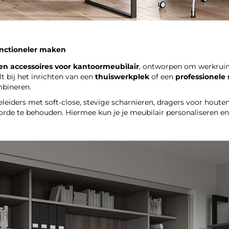
unctioneler maken
en accessoires voor kantoormeubilair
, ontworpen om werkruim
lt bij het inrichten van een
thuiswerkplek
of een
professionele
mbineren.
eiders met soft-close, stevige scharnieren, dragers voor houte
orde te behouden. Hiermee kun je je meubilair personaliseren e