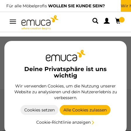
Wir haben spezialisierte Vertriebshändler.
FINDEN SIE DEN NÄCHSTGELEGENEN
Umschaltbare
Navigation
Schubladen
Führungssysteme
Scharniere
Schränke
Schiebesysteme
Küche
Montage
Deine Privatsphäre ist uns
Beleuchtung
Griffe
wichtig
Sockel
Aussteller
Wir verwenden Cookies, um die Nutzung unserer
Website zu analysieren und dein Nutzererlebnis zu
verbessern.
Gola-Profile
Cookies setzen
Alle Cookies zulassen
Die Gola-Profile von Emuca eliminieren die Notwendigkeit
sichtbarer Griffe und bieten eine elegante und funktionale
Cookie-Richtlinie anzeigen
Lösung aus hochwertigem Aluminium für die Küche.