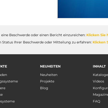
eine Beschwerde oder einen Bericht einzureichen:
Klicken Sie 
 Status Ihrer Beschwerde oder Mitteilung zu erfahren:
Klicken S
KTE
NEUHEITEN
INHALT
aden
Neuheiten
Katalog
gssysteme
Projekte
Videos
ere
Blog
Konfigur
ke
Magazin
esysteme
FAQ