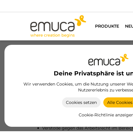
PRODUKTE
NE
Über uns
Nachhaltigkeit
Deine Privatsphäre ist u
Ethischer Kanal
Wir verwenden Cookies, um die Nutzung unserer Web
Nutzererlebnis zu verbesse
EMUCA, S.A.
stellt interessierten Parteien in 
Informationen zur Verfügung:
Cookies setzen
Alle Cookies
Handlungen oder Unterlassungen, die eine 
Cookie-Richtlinie anzeige
können.
Handlungen oder Unterlassungen, die Verstö
Verstöße gegen das Arbeitsrecht im Bereich