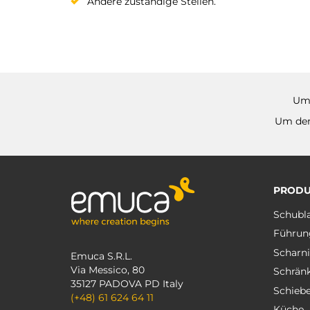
Andere zuständige Stellen.
Um 
Um den
PRODU
Schubl
Führun
Scharni
Emuca S.R.L.
Via Messico, 80
Schrän
35127 PADOVA PD Italy
Schieb
(+48) 61 624 64 11
Küche