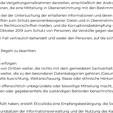
, die Vergeltungsmaßnahmen darstellen, einschließlich der A
n, die eine Mitteilung in Übereinstimmung mit den Bestimmu
bei der Untersuchung der erhaltenen Informationen und deren o
hriften zum Schutz personenbezogener Daten und in Übereinst
n Rechtsvorschriften melden, und die Korruptionsbekämpfung so
Oktober 2019 zum Schutz von Personen, die Verstöße gegen da
 Fall vertraulich behandelt und weder den Personen, auf die si
 Regeln zu beachten:
.
 erfolgen.
on Dritten weiter, die nichts mit dem gemeldeten Sachverhalt
weiter, die zu den besonderen Datenkategorien gehören (Gesu
uelle Ausrichtung, Weltanschauung, Rasse oder ethnische Herkun
e offensichtlich unbegründete oder böswillige Mitteilung mach
n oder gegebenenfalls die zuständigen Behörden benachrichtigt
lt haben, erstellt ÉticoAldía eine Empfangsbestätigung, die Si
rundsätzen der Informationsverwaltung und der Nutzung des K