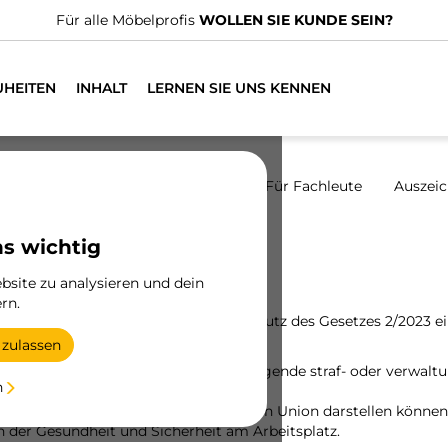
Für alle Möbelprofis
WOLLEN SIE KUNDE SEIN?
UHEITEN
INHALT
LERNEN SIE UNS KENNEN
Menschen
Ethischer Kanal
Für Fachleute
Auszei
ns wichtig
site zu analysieren und dein
rn.
Übereinstimmung mit und unter dem Schutz des Gesetzes 2/2023 
 zulassen
schwerwiegende oder sehr schwerwiegende straf- oder verwaltu
n
ße gegen das Recht der Europäischen Union darstellen können, w
 der Gesundheit und Sicherheit am Arbeitsplatz.