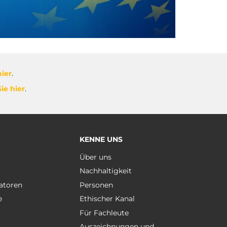
hier
.
ie hier
.
KENNE UNS
e
Über uns
Nachhaltigkeit
atoren
Personen
e
Ethischer Kanal
Für Fachleute
Auszeichnungen und