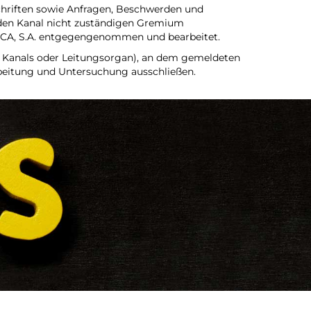
chriften sowie Anfragen, Beschwerden und
den Kanal nicht zuständigen Gremium
UCA, S.A. entgegengenommen und bearbeitet.
es Kanals oder Leitungsorgan), an dem gemeldeten
earbeitung und Untersuchung ausschließen.