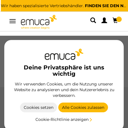
Wir haben spezialisierte Vertriebshändler.
FINDEN SIE DEN NÄCHSTGELEGENEN
Umschaltbare
Navigation
Schubladen
Führungssysteme
Scharniere
Schränke
Schiebesysteme
Küche
Montage
Deine Privatsphäre ist uns
Beleuchtung
Griffe
wichtig
Sockel
Aussteller
Wir verwenden Cookies, um die Nutzung unserer
Website zu analysieren und dein Nutzererlebnis zu
verbessern.
Büro
Cookies setzen
Alle Cookies zulassen
Optimieren Sie Ihren Arbeitsbereich mit den
Büroaccessoires von Emuca, einschließlich kabelloser
Cookie-Richtlinie anzeigen
Ladegeräte, multifunktionaler Anschlüsse und
Kabelorganisatoren.