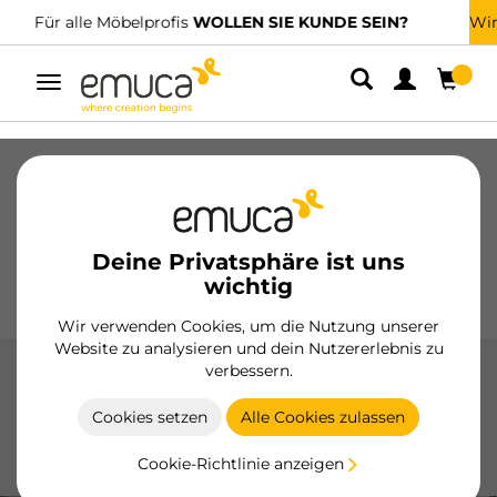
Wir haben spezialisierte Vertriebshändler.
FINDEN SIE DEN NÄCHSTGELEGENEN
Umschaltbare
Navigation
Schubladen
Führungssysteme
Scharniere
Schränke
Schiebesysteme
Küche
Montage
Deine Privatsphäre ist uns
Beleuchtung
Griffe
wichtig
Sockel
Aussteller
Wir verwenden Cookies, um die Nutzung unserer
Website zu analysieren und dein Nutzererlebnis zu
verbessern.
Räder
Cookies setzen
Alle Cookies zulassen
Die Räder von Emuca gewährleisten eine sanfte und
sichere Mobilität Ihrer Möbel mit robusten und einfach zu
Cookie-Richtlinie anzeigen
installierenden Designs.