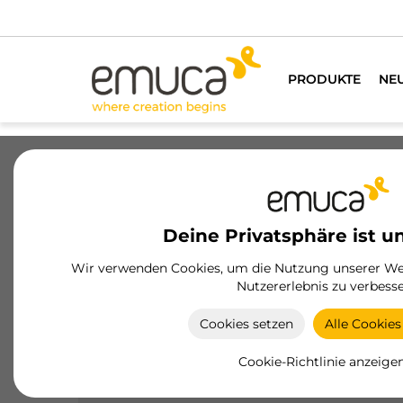
Wir habe
PRODUKTE
NE
Schubladen
Führungssysteme
Sc
Deine Privatsphäre ist u
Wir verwenden Cookies, um die Nutzung unserer Web
Nutzererlebnis zu verbesse
Vertex-Schublade
Cookies setzen
Alle Cookies
Die Schublade Vertex von Emuca bietet vielseitig
Lösungen mit Soft-Close, 3D-Verstellung und
Cookie-Richtlinie anzeige
Ausführungen in Weiß, Anthrazit und Aluminium.