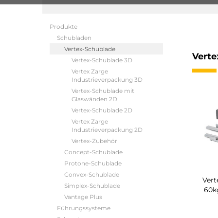
Produkte
Schubladen
Vertex-Schublade
Verte
Vertex-Schublade 3D
Vertex Zarge
Industrieverpackung 3D
Vertex-Schublade mit
Glaswänden 2D
Vertex-Schublade 2D
Vertex Zarge
Industrieverpackung 2D
Vertex-Zubehör
Concept-Schublade
Protone-Schublade
Convex-Schublade
Vert
Simplex-Schublade
60k
Vantage Plus
Führungssysteme