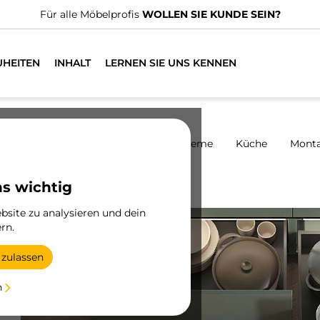
n spezialisierte Vertriebshändler.
FINDEN SIE DEN NÄCHSTGE
UHEITEN
INHALT
LERNEN SIE UNS KENNEN
harniere
Schränke
Schiebesysteme
Küche
Mont
Aussteller
ns wichtig
site zu analysieren und dein
rn.
 zulassen
e
n