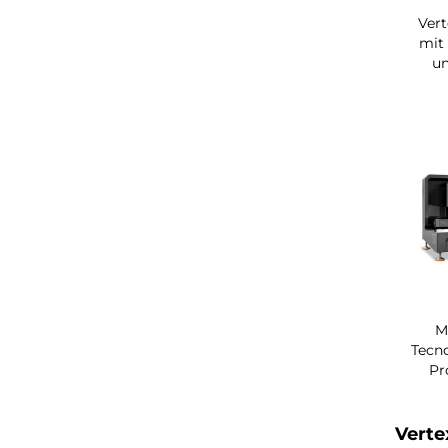
Ver
mit 
un
M
Tecno
Pr
Verte