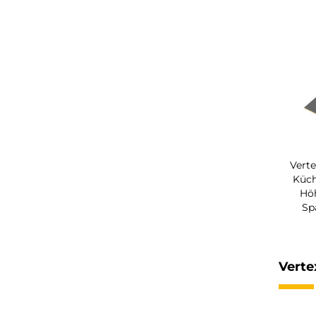
Verte
Küc
Hö
Sp
Verte