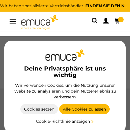
Wir haben spezialisierte Vertriebshändler.
FINDEN SIE DEN NÄCHSTGELEGENEN
Umschaltbare
Navigation
Schubladen
Führungssysteme
Scharniere
Schränke
Schiebesysteme
Küche
Montage
Deine Privatsphäre ist uns
Beleuchtung
Griffe
wichtig
Sockel
Aussteller
Wir verwenden Cookies, um die Nutzung unserer
Website zu analysieren und dein Nutzererlebnis zu
verbessern.
Konverter und sensoren
Cookies setzen
Alle Cookies zulassen
Wandler und Sensoren von Emuca: Optimieren Sie Ihre
LED-Beleuchtung mit effizienten Transformatoren und
Cookie-Richtlinie anzeigen
fortschrittlichen Sensoren für Berührungs-, Bewegungs-
und Näherungssteuerung.