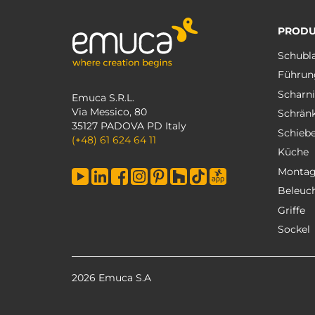
PRODU
Schubl
Führun
Scharni
Emuca S.R.L.
Via Messico, 80
Schrän
35127 PADOVA PD Italy
Schieb
(+48) 61 624 64 11
Küche
Monta
Beleuc
Griffe
Sockel
2026 Emuca S.A