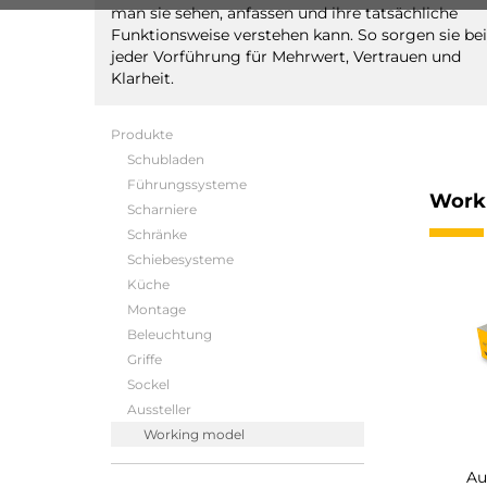
man sie sehen, anfassen und ihre tatsächliche
Funktionsweise verstehen kann. So sorgen sie bei
jeder Vorführung für Mehrwert, Vertrauen und
Klarheit.
Produkte
Schubladen
Führungssysteme
Work
Scharniere
Schränke
Schiebesysteme
Küche
Montage
Beleuchtung
Griffe
Sockel
Aussteller
Working model
Au