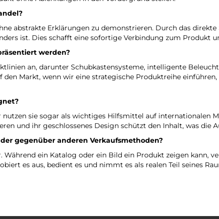
andel?
 ohne abstrakte Erklärungen zu demonstrieren. Durch das direkt
nders ist. Dies schafft eine sofortige Verbindung zum Produkt 
präsentiert werden?
uktlinien an, darunter Schubkastensysteme, intelligente Beleuc
den Markt, wenn wir eine strategische Produktreihe einführen, 
gnet?
r nutzen sie sogar als wichtiges Hilfsmittel auf internationale
tieren und ihr geschlossenes Design schützt den Inhalt, was di
änder gegenüber anderen Verkaufsmethoden?
 Während ein Katalog oder ein Bild ein Produkt zeigen kann, ve
robiert es aus, bedient es und nimmt es als realen Teil seines R