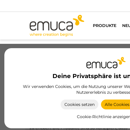
PRODUKTE
NE
Schubladen
Führungssysteme
Sc
Deine Privatsphäre ist u
Wir verwenden Cookies, um die Nutzung unserer Web
Produkte
Aussteller
Working mo
Nutzererlebnis zu verbesse
Cookies setzen
Alle Cookies
Working model
Die Aussteller von Emuca bieten mehr als nur ei
Cookie-Richtlinie anzeige
Präsentation: Sie ermöglichen es, das Produkt liv
zu erleben. Die Produkte sind so konzipiert, dass