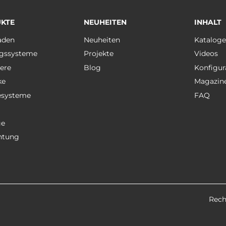
KTE
NEUHEITEN
INHALT
aden
Neuheiten
Katalog
gssysteme
Projekte
Videos
ere
Blog
Konfigur
ke
Magazin
esysteme
FAQ
ge
htung
Rech