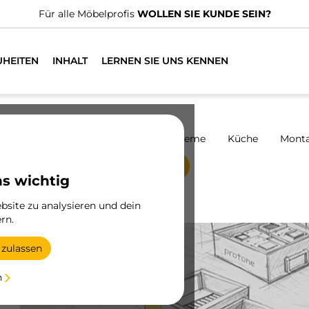
Für alle Möbelprofis
WOLLEN SIE KUNDE SEIN?
UHEITEN
INHALT
LERNEN SIE UNS KENNEN
harniere
Schränke
Schiebesysteme
Küche
Mont
Aussteller
ns wichtig
site zu analysieren und dein
del
rn.
 zulassen
ne
n
e