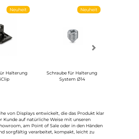
Neuheit
Neuheit
für Halterung
Schraube für Halterung
Drehbares 
iClip
System Ø14
Schrankinn
e von Displays entwickelt, die das Produkt klar
der Kunde auf natürliche Weise mit unseren
 Showroom, am Point of Sale oder in den Händen
d sorgfältig verarbeitet, kompakt, leicht zu