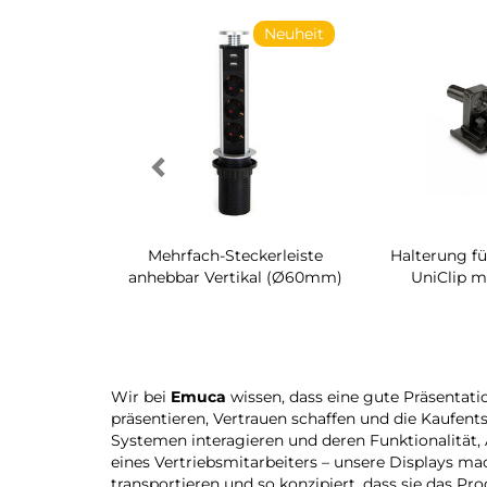
Neuheit
Neuheit
h-Regal für
Mehrfach-Steckerleiste
Halterung fü
raum Quartz
anhebbar Vertikal (Ø60mm)
UniClip m
Wir bei
Emuca
wissen, dass eine gute Präsentati
präsentieren, Vertrauen schaffen und die Kaufent
Systemen interagieren und deren Funktionalität,
eines Vertriebsmitarbeiters – unsere Displays mac
transportieren und so konzipiert, dass sie das P