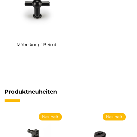
Möbelknopf Beirut
Produktneuheiten
Neuheit
Neuheit
Ne