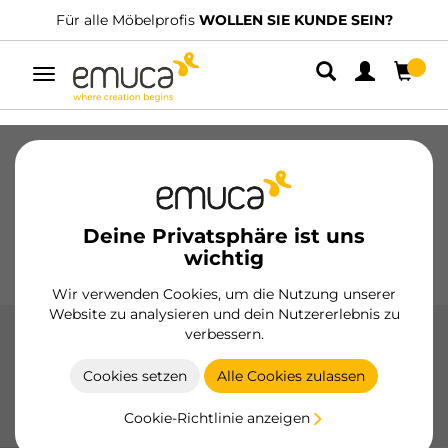
 KUNDE SEIN?
Wir haben spezialisierte Vertriebshändler
Umschaltbare
Navigation
Schubladen
Führungssysteme
Scharniere
Schränke
Schiebesysteme
Küche
Montage
Deine Privatsphäre ist uns
Beleuchtung
Griffe
wichtig
Sockel
Aussteller
Wir verwenden Cookies, um die Nutzung unserer
Website zu analysieren und dein Nutzererlebnis zu
verbessern.
Möbelknopfe
Cookies setzen
Alle Cookies zulassen
Veredeln Sie Ihre Möbel mit den Knäufen von Emuca, die
Ästhetik und Funktionalität mit widerstandsfähigen
Cookie-Richtlinie anzeigen
Materialien und eleganten Oberflächen kombinieren.