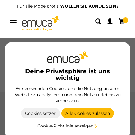
Für alle Möbelprofis
WOLLEN SIE KUNDE SEIN?
Umschaltbare
Navigation
Schubladen
Führungssysteme
Scharniere
Schränke
Schiebesysteme
Küche
Montage
Deine Privatsphäre ist uns
Beleuchtung
Griffe
wichtig
Sockel
Aussteller
Wir verwenden Cookies, um die Nutzung unserer
Website zu analysieren und dein Nutzererlebnis zu
verbessern.
Unterbodenführungen Brave
Cookies setzen
Alle Cookies zulassen
Die verdeckten Brave-Führungen von Emuca bieten sanftes
Schließen und Push-to-Open, ideal für Küchen-, Bad- und
Cookie-Richtlinie anzeigen
Wohnmöbel, mit einer Tragfähigkeit von bis zu 20 kg.