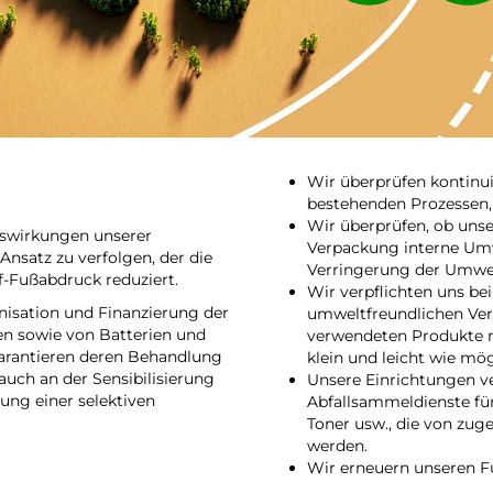
Wir überprüfen kontinu
bestehenden Prozessen,
Wir überprüfen, ob unse
uswirkungen unserer
Verpackung interne Um
Ansatz zu verfolgen, der die
Verringerung der Umwe
-Fußabdruck reduziert.
Wir verpflichten uns bei
isation und Finanzierung der
umweltfreundlichen Ver
en sowie von Batterien und
verwendeten Produkte 
arantieren deren Behandlung
klein und leicht wie mög
auch an der Sensibilisierung
Unsere Einrichtungen v
ung einer selektiven
Abfallsammeldienste für
Toner usw., die von zug
werden.
Wir erneuern unseren F