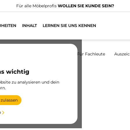
n spezialisierte Vertriebshändler.
FINDEN SIE DEN NÄCHSTGE
UHEITEN
INHALT
LERNEN SIE UNS KENNEN
Menschen
Ethischer Kanal
Für Fachleute
Auszei
ns wichtig
Nachhaltigkeit
site zu analysieren und dein
rn.
ohne eine Ausrichtung auf
, Umwelt und soziales
 zulassen
weiter wachsen wollen (ESG-
altigkeit als Organisation
n
tigsten Aspekten, die die
erden.