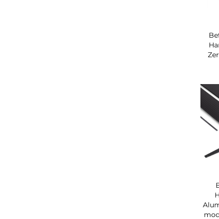
Be
Ha
Zer
H
Alum
modu