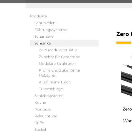
Produkte
Schubladen
Führungssysteme
Zero 
Scharniere
Schränke
Zero Modularstruktur
Zubehör für Garderobe
Modulare Strukturen
Profile und Zubehör für
Holztüren
Aluminium-Türen
Türbeschläge
Schiebesysteme
Küche
Zero
Montage
Beleuchtung
Wan
Griffe
Sockel