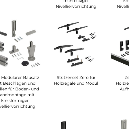
rechteckiger
kr
Nivelliervorrichtung
Nivell
 Modularer Bausatz
Stützenset Zero für
Ze
t Beschlägen und
Holzregale und Modul
Holzre
ilen für Boden- und
Aufh
andmontage mit
kreisförmiger
velliervorrichtung