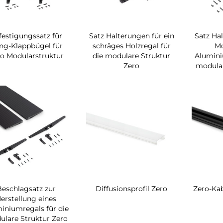
festigungssatz für
Satz Halterungen für ein
Satz Hal
ng-Klappbügel für
schräges Holzregal für
Mo
o Modularstruktur
die modulare Struktur
Alumini
Zero
modular
Beschlagsatz zur
Diffusionsprofil Zero
Zero-Kab
erstellung eines
iniumregals für die
lare Struktur Zero