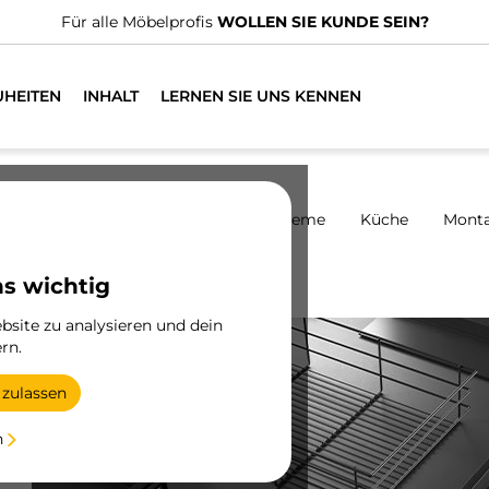
n spezialisierte Vertriebshändler.
FINDEN SIE DEN NÄCHSTGE
UHEITEN
INHALT
LERNEN SIE UNS KENNEN
harniere
Schränke
Schiebesysteme
Küche
Mont
Aussteller
ns wichtig
site zu analysieren und dein
rn.
 zulassen
ür
n