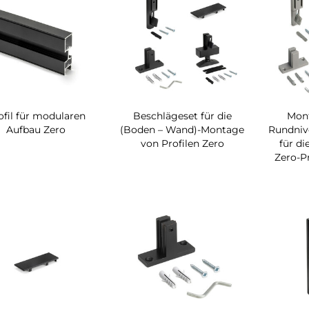
ofil für modularen
Beschlägeset für die
Mon
Aufbau Zero
(Boden – Wand)-Montage
Rundnive
von Profilen Zero
für d
Zero-Pr