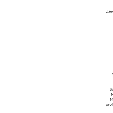
Abd
S
N
M
pro