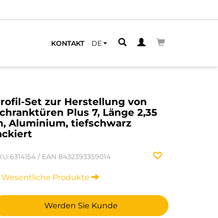
KONTAKT
DE
rofil-Set zur Herstellung von
chranktüren Plus 7, Länge 2,35
, Aluminium, tiefschwarz
ackiert
KU
6314154
/
EAN
8432393359014
Wesentliche Produkte
Werden Sie Kunde