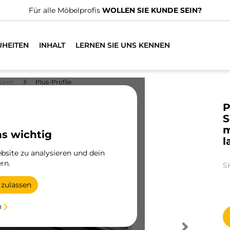
Für alle Möbelprofis
WOLLEN SIE KUNDE SEIN?
UHEITEN
INHALT
LERNEN SIE UNS KENNEN
üren
Plus-Profile
P
S
m
ns wichtig
l
site zu analysieren und dein
rn.
S
 zulassen
n