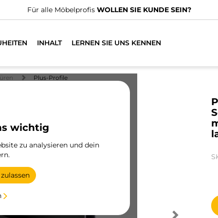
Für alle Möbelprofis
WOLLEN SIE KUNDE SEIN?
UHEITEN
INHALT
LERNEN SIE UNS KENNEN
üren
Plus-Profile
P
S
m
ns wichtig
l
site zu analysieren und dein
rn.
S
 zulassen
n