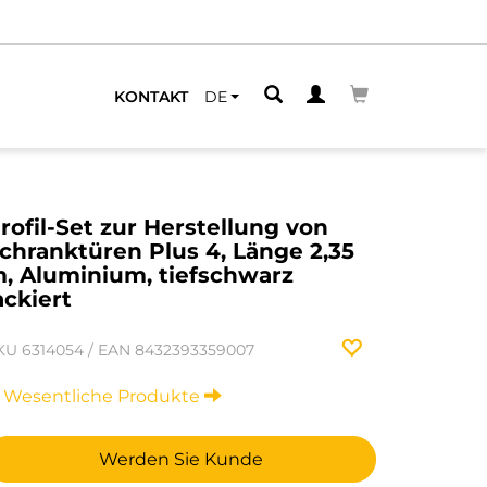
KONTAKT
DE
rofil-Set zur Herstellung von
chranktüren Plus 4, Länge 2,35
, Aluminium, tiefschwarz
ackiert
KU
6314054
/
EAN
8432393359007
Wesentliche Produkte
Werden Sie Kunde