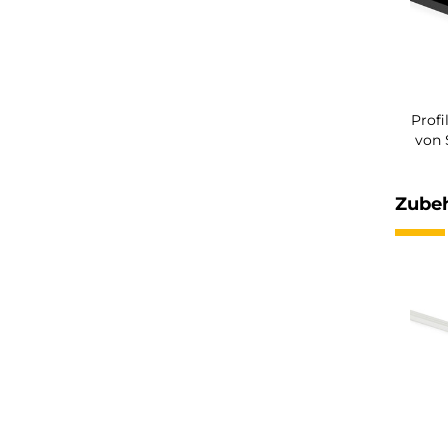
Profi
von 
Zubeh