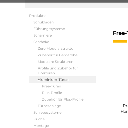
Produkte
Schubladen
Führungssysteme
Free-
Scharniere
Schränke
Zero Modularstruktur
Zubehör für Garderobe
Modulare Strukturen
Profile und Zubehör für
Holztüren
Aluminium-Türen
Free-Türen
Plus-Profile
Zubehör für Plus-Profile
Pr
Türbeschläge
Her
Schiebesysteme
Küche
Montage