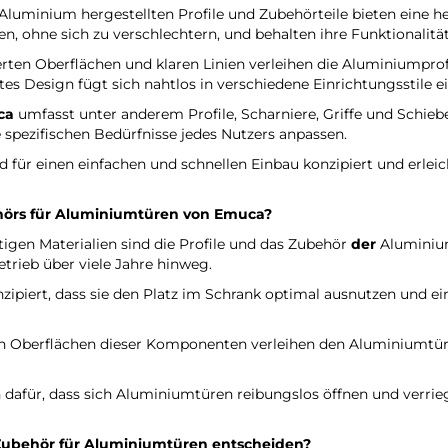
uminium hergestellten Profile und Zubehörteile bieten eine her
, ohne sich zu verschlechtern, und behalten ihre Funktionalität
erten Oberflächen und klaren Linien verleihen die Aluminiumpro
es Design fügt sich nahtlos in verschiedene Einrichtungsstile ei
ca
umfasst unter anderem Profile, Scharniere, Griffe und Schiebe
 spezifischen Bedürfnisse jedes Nutzers anpassen.
nd für einen einfachen und schnellen Einbau konzipiert und erl
ehörs für Aluminiumtüren
von Emuca
?
igen Materialien sind die Profile und das Zubehör
der
Aluminiu
trieb über viele Jahre hinweg.
piert, dass sie den Platz im Schrank optimal ausnutzen und ei
en Oberflächen dieser Komponenten verleihen den Aluminiumtür
 dafür, dass sich Aluminiumtüren reibungslos öffnen und verrie
Zubehör für Aluminiumtüren entscheiden?