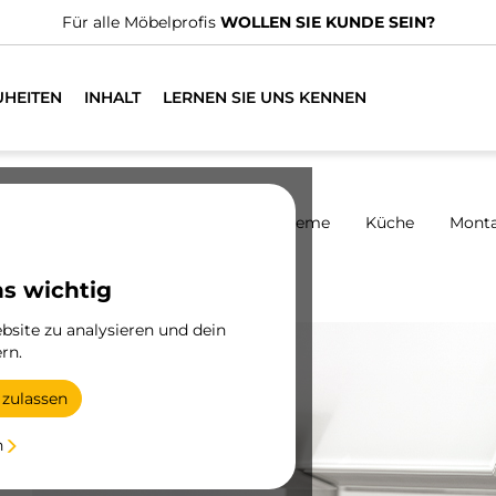
en spezialisierte Vertriebshändler.
FINDEN SIE DEN NÄCHSTG
UHEITEN
INHALT
LERNEN SIE UNS KENNEN
harniere
Schränke
Schiebesysteme
Küche
Mont
Aussteller
ns wichtig
site zu analysieren und dein
rn.
 zulassen
,
n