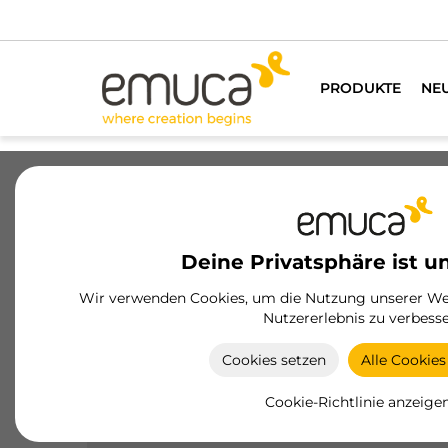
Wir hab
PRODUKTE
NE
Schubladen
Führungssysteme
Sc
Deine Privatsphäre ist u
Wir verwenden Cookies, um die Nutzung unserer Web
Nutzererlebnis zu verbesse
Aluminium-Türen
Cookies setzen
Alle Cookies
Profile und Zubehörteile für Aluminiumtüren von
Emuca: Robustheit und Eleganz für Ihre Schränke
Cookie-Richtlinie anzeige
mit einfacher Installation und hoher Haltbarkeit.