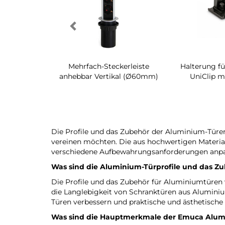
h-Regal für
Mehrfach-Steckerleiste
Halterung fü
raum Quartz
anhebbar Vertikal (Ø60mm)
UniClip m
Die Profile und das Zubehör der Aluminium-Tür
vereinen möchten. Die aus hochwertigen Material
verschiedene Aufbewahrungsanforderungen anpas
Was sind die Aluminium-Türprofile und das Z
Die Profile und das Zubehör für Aluminiumtüren
die Langlebigkeit von Schranktüren aus Aluminium
Türen verbessern und praktische und ästhetische
Was sind die Hauptmerkmale der
Emuca
Alumi