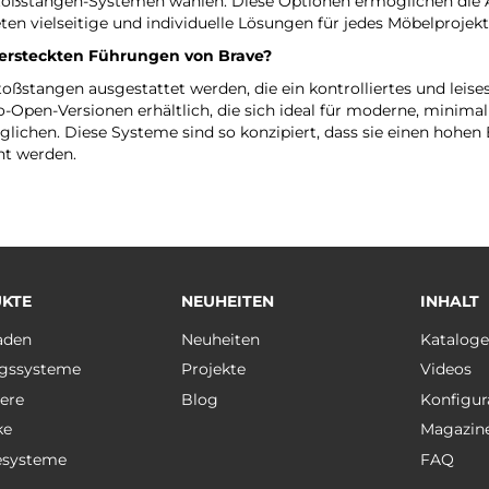
Stoßstangen-Systemen wählen. Diese Optionen ermöglichen die
 vielseitige und individuelle Lösungen für jedes Möbelprojekt
versteckten Führungen von Brave?
ßstangen ausgestattet werden, die ein kontrolliertes und leise
Open-Versionen erhältlich, die sich ideal für moderne, minimal
ichen. Diese Systeme sind so konzipiert, dass sie einen hohen 
ht werden.
KTE
NEUHEITEN
INHALT
aden
Neuheiten
Katalog
gssysteme
Projekte
Videos
ere
Blog
Konfigur
ke
Magazin
esysteme
FAQ