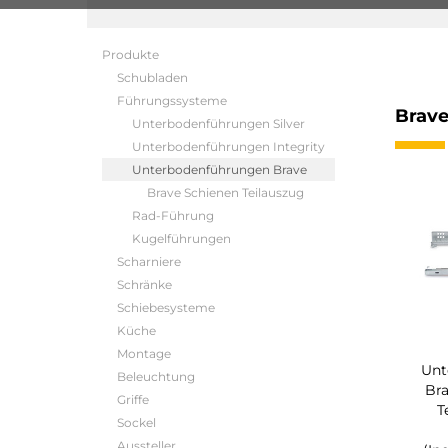
Produkte
Schubladen
Führungssysteme
Brave
Unterbodenführungen Silver
Unterbodenführungen Integrity
Unterbodenführungen Brave
Brave Schienen Teilauszug
Rad-Führung
Kugelführungen
Scharniere
Schränke
Schiebesysteme
Küche
Montage
Unt
Beleuchtung
Bra
Griffe
T
Sockel
Aussteller