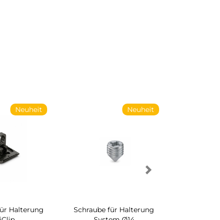
Neuheit
Neuheit
für Halterung
Schraube für Halterung
Drehbares 
iClip
System Ø14
Schrankinn