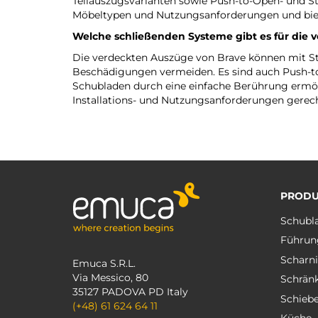
Teilauszugsvarianten sowie Push-to-Open- und 
Möbeltypen und Nutzungsanforderungen und bieten
Welche schließenden Systeme gibt es für die 
Die verdeckten Auszüge von Brave können mit Sto
Beschädigungen vermeiden. Es sind auch Push-to-
Schubladen durch eine einfache Berührung ermögl
Installations- und Nutzungsanforderungen gerec
PRODU
Schubl
Führun
Scharni
Emuca S.R.L.
Via Messico, 80
Schrän
35127 PADOVA PD Italy
Schieb
(+48) 61 624 64 11