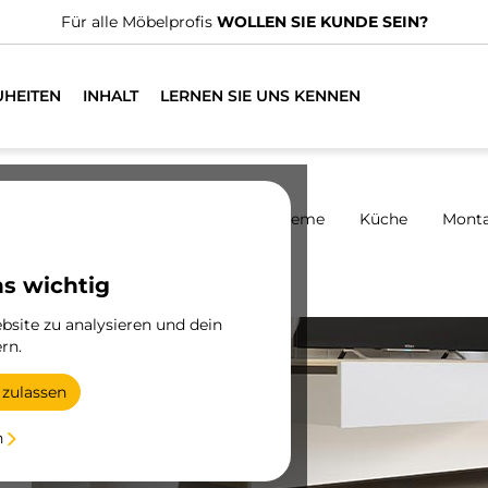
Für alle Möbelprofis
WOLLEN SIE KUNDE SEIN?
UHEITEN
INHALT
LERNEN SIE UNS KENNEN
harniere
Schränke
Schiebesysteme
Küche
Mont
Aussteller
ns wichtig
site zu analysieren und dein
rn.
 zulassen
n