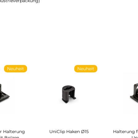
dustrieverpackung)
Neuheit
Neuheit
r Halterung
UniClip Haken Ø15
Halterung 
it Bolzen
Un