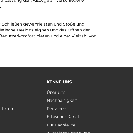
 Anpassung der Auszüge an verschiedene
.
s Schließen gewährleisten und Stöße und
istische Designs eignen und das Öffnen der
Benutzerkomfort bieten und einer Vielzahl von
KENNE UNS
e
Über uns
Nachhaltigkeit
atoren
Personen
e
Ethischer Kanal
Für Fachleute