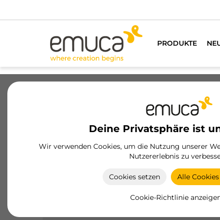
PRODUKTE
NE
Schubladen
Führungssysteme
Sc
Deine Privatsphäre ist u
Wir verwenden Cookies, um die Nutzung unserer Web
Nutzererlebnis zu verbesse
Unterbodenführungen Brave
Cookies setzen
Alle Cookies
Die verdeckten Brave-Führungen von Emuca
bieten sanftes Schließen und Push-to-Open, ideal
Cookie-Richtlinie anzeige
für Küchen-, Bad- und Wohnmöbel, mit einer
Tragfähigkeit von bis zu 20 kg.