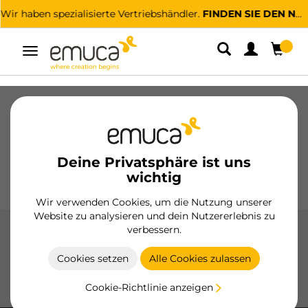
Wir haben spezialisierte Vertriebshändler.
FINDEN SIE DEN NÄCHSTGELEGENEN
Umschaltbare
Navigation
Schubladen
Führungssysteme
Scharniere
Schränke
Schiebesysteme
Küche
Montage
Deine Privatsphäre ist uns
Beleuchtung
Griffe
wichtig
Sockel
Aussteller
Wir verwenden Cookies, um die Nutzung unserer
Website zu analysieren und dein Nutzererlebnis zu
verbessern.
Führungssysteme
Cookies setzen
Alle Cookies zulassen
Schubladenführungen von Emuca, langlebig und
funktional, mit Soft-Close- und Push-to-Open-Systemen.
Cookie-Richtlinie anzeigen
Hergestellt aus hochwertigem Stahl und Aluminium.