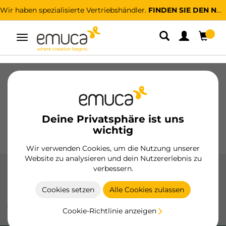
Wir haben spezialisierte Vertriebshändler.
FINDEN SIE DEN NÄCHSTGELEGENEN
Umschaltbare
Navigation
Schubladen
Führungssysteme
Scharniere
Schränke
Schiebesysteme
Küche
Montage
Deine Privatsphäre ist uns
Beleuchtung
Griffe
wichtig
Sockel
Aussteller
Wir verwenden Cookies, um die Nutzung unserer
Website zu analysieren und dein Nutzererlebnis zu
verbessern.
LED Lichter
Cookies setzen
Alle Cookies zulassen
LED-Leuchten von Emuca: Vielseitigkeit und Effizienz, um
jeden Raum mit Wandleuchten, Schubladenbeleuchtung
Cookie-Richtlinie anzeigen
und beleuchteten Spiegeln hervorzuheben.