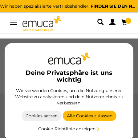
Wir haben spezialisierte Vertriebshändler.
FINDEN SIE DEN NÄCHSTGELEGENEN
Umschaltbare
Navigation
Schubladen
Führungssysteme
Scharniere
Schränke
Schiebesysteme
Küche
Montage
Deine Privatsphäre ist uns
Beleuchtung
Griffe
wichtig
Sockel
Aussteller
Wir verwenden Cookies, um die Nutzung unserer
Website zu analysieren und dein Nutzererlebnis zu
verbessern.
Konverter und sensoren
Cookies setzen
Alle Cookies zulassen
Wandler und Sensoren von Emuca: Optimieren Sie Ihre
LED-Beleuchtung mit effizienten Transformatoren und
Cookie-Richtlinie anzeigen
fortschrittlichen Sensoren für Berührungs-, Bewegungs-
und Näherungssteuerung.