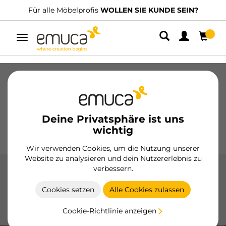
UNDE SEIN?
Wir haben spezialisierte Vertriebshändler.
FI
Umschaltbare
Navigation
Schubladen
Führungssysteme
Scharniere
Schränke
Schiebesysteme
Küche
Montage
Deine Privatsphäre ist uns
Beleuchtung
Griffe
wichtig
Sockel
Aussteller
Wir verwenden Cookies, um die Nutzung unserer
Website zu analysieren und dein Nutzererlebnis zu
verbessern.
Nivellierer
Cookies setzen
Alle Cookies zulassen
Die Nivellierer von Emuca gewährleisten die Stabilität Ihrer
Möbel, passen sich leicht an verschiedene Oberflächen an
Cookie-Richtlinie anzeigen
und bieten eine einfache und dauerhafte Installation.