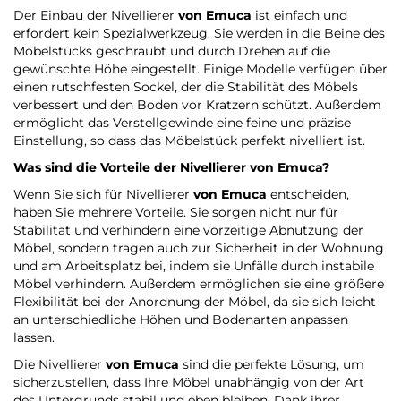
Der Einbau der Nivellierer
von Emuca
ist einfach und
erfordert kein Spezialwerkzeug. Sie werden in die Beine des
Möbelstücks geschraubt und durch Drehen auf die
gewünschte Höhe eingestellt. Einige Modelle verfügen über
einen rutschfesten Sockel, der die Stabilität des Möbels
verbessert und den Boden vor Kratzern schützt. Außerdem
ermöglicht das Verstellgewinde eine feine und präzise
Einstellung, so dass das Möbelstück perfekt nivelliert ist.
Was sind die Vorteile der Nivellierer
von Emuca
?
Wenn Sie sich für Nivellierer
von Emuca
entscheiden,
haben Sie mehrere Vorteile. Sie sorgen nicht nur für
Stabilität und verhindern eine vorzeitige Abnutzung der
Möbel, sondern tragen auch zur Sicherheit in der Wohnung
und am Arbeitsplatz bei, indem sie Unfälle durch instabile
Möbel verhindern. Außerdem ermöglichen sie eine größere
Flexibilität bei der Anordnung der Möbel, da sie sich leicht
an unterschiedliche Höhen und Bodenarten anpassen
lassen.
Die Nivellierer
von Emuca
sind die perfekte Lösung, um
sicherzustellen, dass Ihre Möbel unabhängig von der Art
des Untergrunds stabil und eben bleiben. Dank ihrer