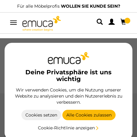
Für alle Möbelprofis
WOLLEN SIE KUNDE SEIN?
Umschaltbare
Navigation
Schubladen
Führungssysteme
Scharniere
Schränke
Schiebesysteme
Küche
Montage
Deine Privatsphäre ist uns
Beleuchtung
Griffe
wichtig
Sockel
Aussteller
Wir verwenden Cookies, um die Nutzung unserer
Website zu analysieren und dein Nutzererlebnis zu
verbessern.
Vertex-Schublade mit Glaswänden 2D
Cookies setzen
Alle Cookies zulassen
Kombiniert Design und Transparenz, um dem Innenraum
der Möbel eine besondere Note zu verleihen. Die Eleganz
Cookie-Richtlinie anzeigen
des gehärteten Glases und die Metallstruktur sorgen für
eine optisch leichte und raffinierte Lösung.