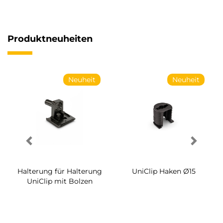
Produktneuheiten
Neuheit
Neuheit
Ne
aken Ø15
Halterung für Halterung
Schraube für Ha
UniClip
System Ø1