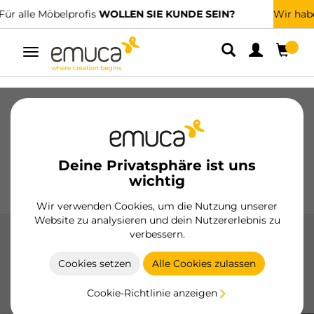
Wir haben spezialisierte Vertriebshändler.
FINDEN SIE DEN NÄCHSTGELEGENEN
Umschaltbare
Navigation
Schubladen
Führungssysteme
Scharniere
Schränke
Schiebesysteme
Küche
Montage
Deine Privatsphäre ist uns
Beleuchtung
Griffe
wichtig
Sockel
Aussteller
Wir verwenden Cookies, um die Nutzung unserer
Website zu analysieren und dein Nutzererlebnis zu
verbessern.
Concept-Zubehör
Cookies setzen
Alle Cookies zulassen
Die Concept-Zubehörteile von Emuca verbessern die
Funktionalität und Personalisierung der Schubladen, mit
Cookie-Richtlinie anzeigen
Ausführungen in Weiß und Anthrazitgrau.