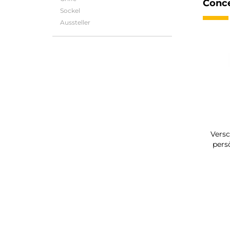
Conc
Sockel
Aussteller
Versc
pers