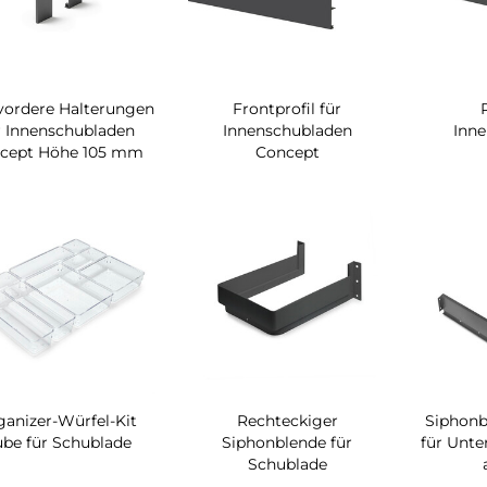
vordere Halterungen
Frontprofil für
r Innenschubladen
Innenschubladen
Inn
cept Höhe 105 mm
Concept
ganizer-Würfel-Kit
Rechteckiger
Siphonb
be für Schublade
Siphonblende für
für Unte
Schublade