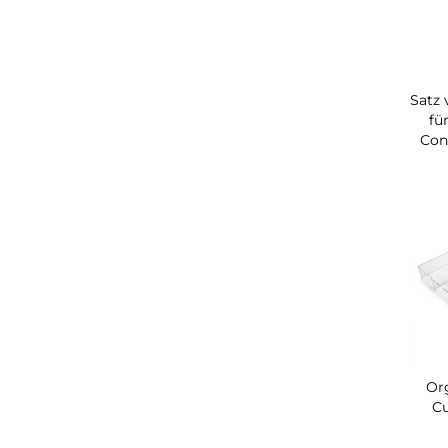
Satz 
fü
Con
Or
Cu