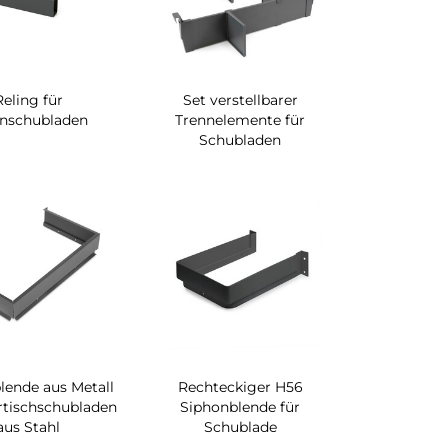
Reling für
Set verstellbarer
enschubladen
Trennelemente für
Schubladen
lende aus Metall
Rechteckiger H56
rtischschubladen
Siphonblende für
aus Stahl
Schublade