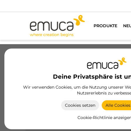
Wir habe
PRODUKTE
NE
Schubladen
Führungssysteme
Sc
Deine Privatsphäre ist u
Wir verwenden Cookies, um die Nutzung unserer Web
Nutzererlebnis zu verbesse
Concept-Schublade
Cookies setzen
Alle Cookies
Die Schublade Concept von Emuca bietet
modernes Design und Funktionalität mit
Cookie-Richtlinie anzeige
Ausführungen in Weiß und Anthrazitgrau und
Höhen von 105, 138 und 185 mm.