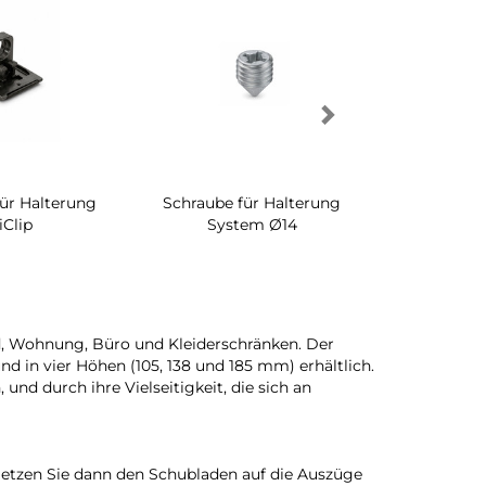
für Halterung
Schraube für Halterung
Drehbares 
iClip
System Ø14
Schrankinn
d, Wohnung, Büro und Kleiderschränken. Der
d in vier Höhen (105, 138 und 185 mm) erhältlich.
und durch ihre Vielseitigkeit, die sich an
Setzen Sie dann den Schubladen auf die Auszüge