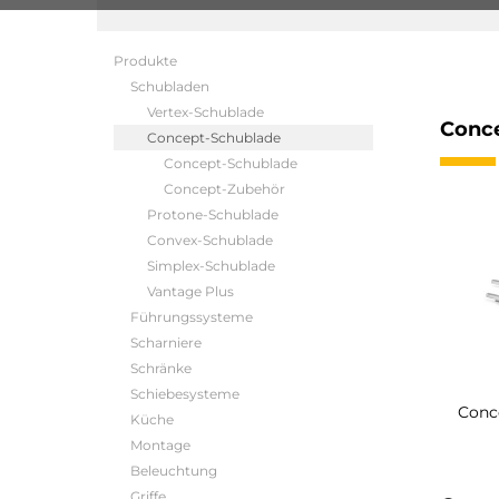
Produkte
Schubladen
Vertex-Schublade
Conc
Concept-Schublade
Concept-Schublade
Concept-Zubehör
Protone-Schublade
Convex-Schublade
Simplex-Schublade
Vantage Plus
Führungssysteme
Scharniere
Schränke
Schiebesysteme
Conc
Küche
Montage
Beleuchtung
Griffe