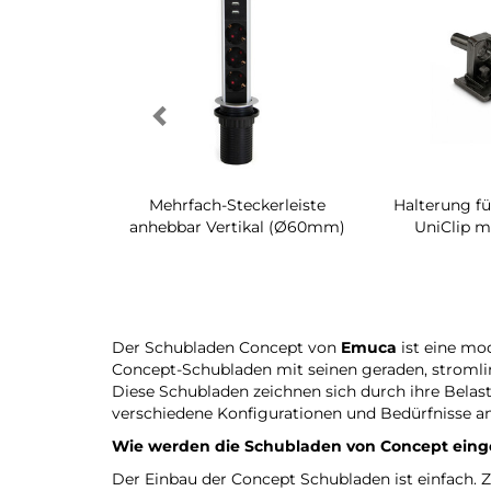
h-Regal für
Mehrfach-Steckerleiste
Halterung fü
raum Quartz
anhebbar Vertikal (Ø60mm)
UniClip m
Der Schubladen Concept von
Emuca
ist eine mo
Concept-Schubladen mit seinen geraden, stromlini
Diese Schubladen zeichnen sich durch ihre Belastb
verschiedene Konfigurationen und Bedürfnisse an
Wie werden die Schubladen von Concept ein
Der Einbau der Concept Schubladen ist einfach. 