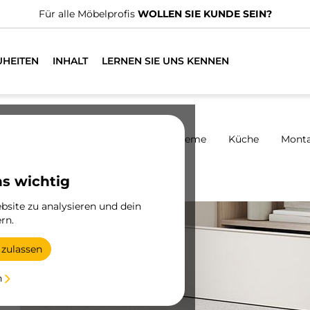
n spezialisierte Vertriebshändler.
FINDEN SIE DEN NÄCHSTGE
UHEITEN
INHALT
LERNEN SIE UNS KENNEN
harniere
Schränke
Schiebesysteme
Küche
Mont
Aussteller
ns wichtig
site zu analysieren und dein
rn.
 zulassen
n