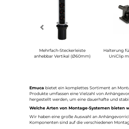
h-Regal für
Mehrfach-Steckerleiste
Halterung fü
raum Quartz
anhebbar Vertikal (Ø60mm)
UniClip m
Emuca
bietet ein komplettes Sortiment an Monta
Produkte umfassen eine Vielzahl von Anhängevor
hergestellt werden, um eine dauerhafte und stab
Welche Arten von Montage-Systemen bieten w
Wir haben eine große Auswahl an Anhängevorric
Komponenten sind auf die verschiedenen Montag