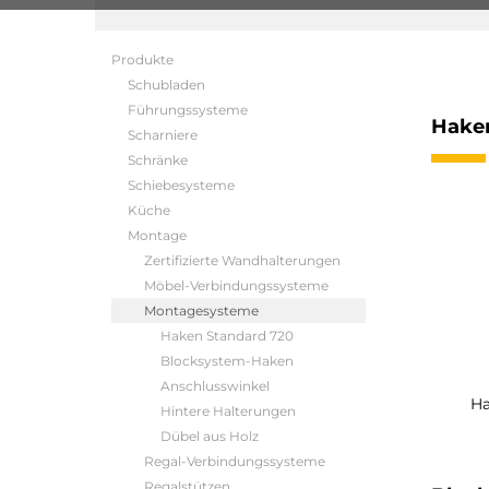
Produkte
Schubladen
Führungssysteme
Haken
Scharniere
Schränke
Schiebesysteme
Küche
Montage
Zertifizierte Wandhalterungen
Möbel-Verbindungssysteme
Montagesysteme
Haken Standard 720
Blocksystem-Haken
Anschlusswinkel
Ha
Hintere Halterungen
Dübel aus Holz
Regal-Verbindungssysteme
Regalstützen