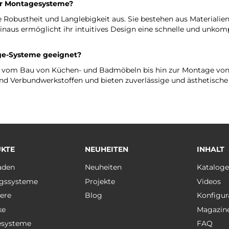
er Montagesysteme?
obustheit und Langlebigkeit aus. Sie bestehen aus Materialien 
naus ermöglicht ihr intuitives Design eine schnelle und unkomp
e-Systeme geeignet?
n, vom Bau von Küchen- und Badmöbeln bis hin zur Montage von 
 und Verbundwerkstoffen und bieten zuverlässige und ästhetisc
KTE
NEUHEITEN
INHALT
aden
Neuheiten
Katalog
gssysteme
Projekte
Videos
ere
Blog
Konfigur
ke
Magazin
esysteme
FAQ