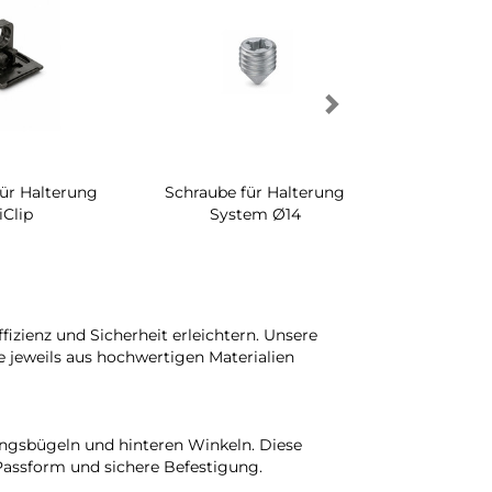
für Halterung
Schraube für Halterung
Drehbares 
iClip
System Ø14
Schrankinn
zienz und Sicherheit erleichtern. Unsere
 jeweils aus hochwertigen Materialien
ngsbügeln und hinteren Winkeln. Diese
assform und sichere Befestigung.