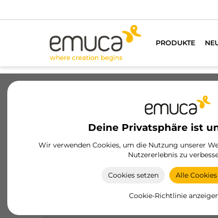
PRODUKTE
NE
Schubladen
Führungssysteme
Sc
Deine Privatsphäre ist u
Wir verwenden Cookies, um die Nutzung unserer Web
Nutzererlebnis zu verbesse
Montagesysteme
Cookies setzen
Alle Cookies
Montagesysteme von hoher Qualität für eine
schnelle und sichere Möbelmontage, die
Cookie-Richtlinie anzeige
Robustheit und Langlebigkeit in jedem Projekt
gewährleisten.