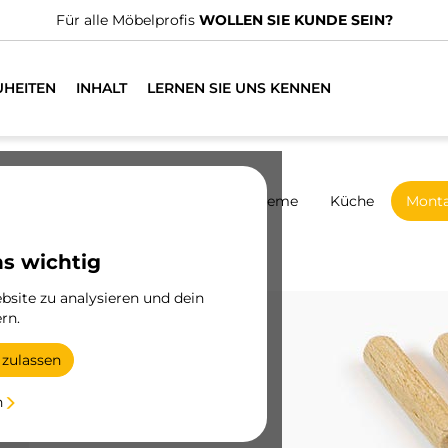
Für alle Möbelprofis
WOLLEN SIE KUNDE SEIN?
UHEITEN
INHALT
LERNEN SIE UNS KENNEN
harniere
Schränke
Schiebesysteme
Küche
Mont
Aussteller
ns wichtig
site zu analysieren und dein
rn.
 zulassen
n