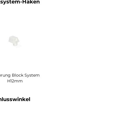
ksystem-Haken
erung Block System
H12mm
lusswinkel