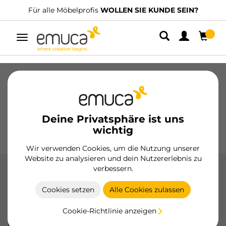
Für alle Möbelprofis
WOLLEN SIE KUNDE SEIN?
Umschaltbare
Navigation
Schubladen
Führungssysteme
Scharniere
Schränke
Schiebesysteme
Küche
Montage
Deine Privatsphäre ist uns
Beleuchtung
Griffe
wichtig
Sockel
Aussteller
Wir verwenden Cookies, um die Nutzung unserer
Website zu analysieren und dein Nutzererlebnis zu
verbessern.
Selbstschneidende
Innensechskantschrauben
Cookies setzen
Alle Cookies zulassen
Selbstschneidende Innensechskantschrauben: präzise und
Cookie-Richtlinie anzeigen
widerstandsfähige Lösungen für sichere Verbindungen in
Möbeln. Erhältlich in verschiedenen Größen und