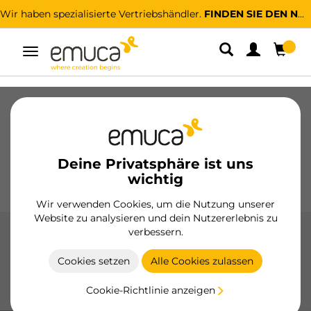
Wir haben spezialisierte Vertriebshändler.
FINDEN SIE DEN NÄCHSTGELEGENEN
Umschaltbare
Navigation
Schubladen
Führungssysteme
Scharniere
Schränke
Schiebesysteme
Küche
Montage
Deine Privatsphäre ist uns
Beleuchtung
Griffe
wichtig
Sockel
Aussteller
Wir verwenden Cookies, um die Nutzung unserer
Website zu analysieren und dein Nutzererlebnis zu
verbessern.
Möbel-Verbindungssysteme
Cookies setzen
Alle Cookies zulassen
Möbel-Verbindungssysteme von hoher Präzision, die für
eine sichere, langlebige und professionelle Montage jeder
Cookie-Richtlinie anzeigen
Art von Möbeln ausgelegt sind.