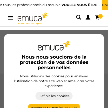
T ?
Nous avons des distributeurs spécialisés.
TROUVER LE PLUS PR
Alterner
la
navigation
Tiroirs
Coulisses
Charnières
Armoires
Coulissantes
Cuisine
Montage
Éclairage
Nous nous soucions de la
protection de vos données
Poignées
Pieds
Présentoirs
personnelles
Nous utilisons des cookies pour analyser
l'utilisation de notre site web et améliorer votre
Profils et accessoires pour portes en
expérience.
bois
Définir les cookies
Profils et accessoires pour portes en bois d'Emuca : design
et fonctionnalité supérieurs pour armoires, garantissant
durabilité, confort et style.
Accepter toutes les cookies