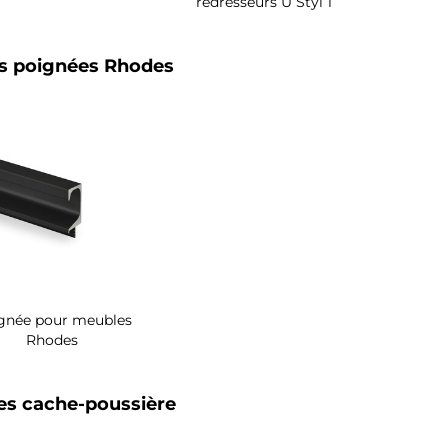
redresseurs U Styl 1
ls poignées Rhodes
gnée pour meubles
Rhodes
s cache-poussière