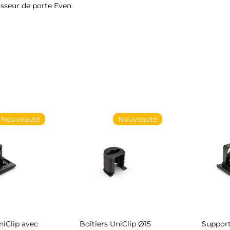
isseur de porte Even
Nouveauté
Nouveauté
iClip avec
Boîtiers UniClip Ø15
Support