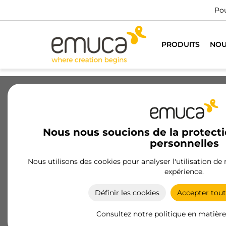
PRODUITS
NOU
Tiroirs
Coulisses
Charnières
Nous nous soucions de la protect
personnelles
Profils et accessoires pour porte
en bois
Nous utilisons des cookies pour analyser l'utilisation de
expérience.
Profils et accessoires pour portes en bois d'Emuca
design et fonctionnalité supérieurs pour armoires
Définir les cookies
Accepter tout
garantissant durabilité, confort et style.
Consultez notre politique en matière