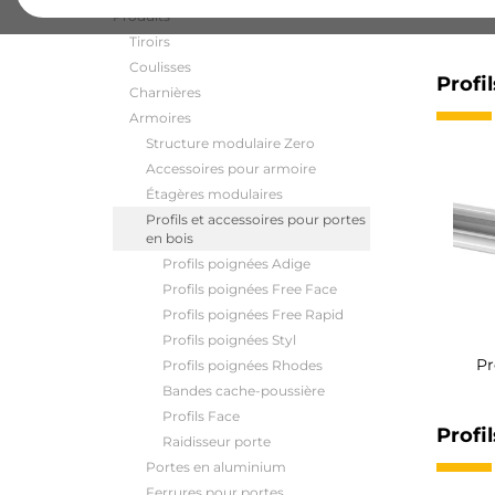
Produits
Tiroirs
Coulisses
Profi
Charnières
Armoires
Structure modulaire Zero
Accessoires pour armoire
Étagères modulaires
Profils et accessoires pour portes
en bois
Profils poignées Adige
Profils poignées Free Face
Profils poignées Free Rapid
Profils poignées Styl
Pr
Profils poignées Rhodes
Bandes cache-poussière
Profils Face
Profi
Raidisseur porte
Portes en aluminium
Ferrures pour portes