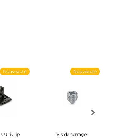
Nouveauté
Nouveauté
s UniClip
Vis de serrage
Rangement 