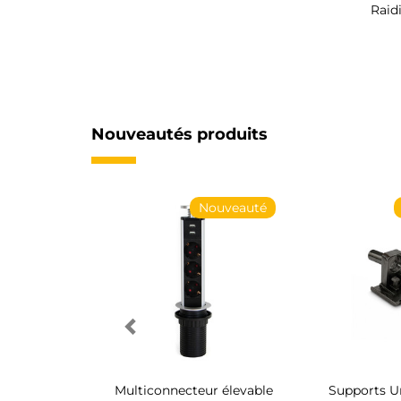
Raid
Nouveautés produits
Nouveauté
Nouveauté
 chaussures
Multiconnecteur élevable
Supports Un