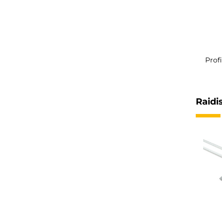
Prof
Raidi