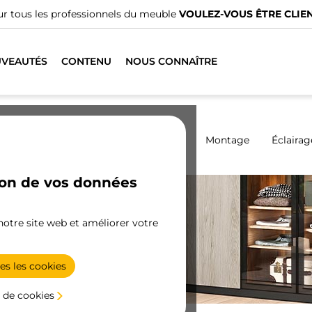
Nous avons des distributeurs spécialisés.
TROUVER LE PLUS P
VEAUTÉS
CONTENU
NOUS CONNAÎTRE
Armoires
Coulissantes
Cuisine
Montage
Éclairag
ion de vos données
s
 notre site web et améliorer votre
 :
,
es les cookies
 de cookies