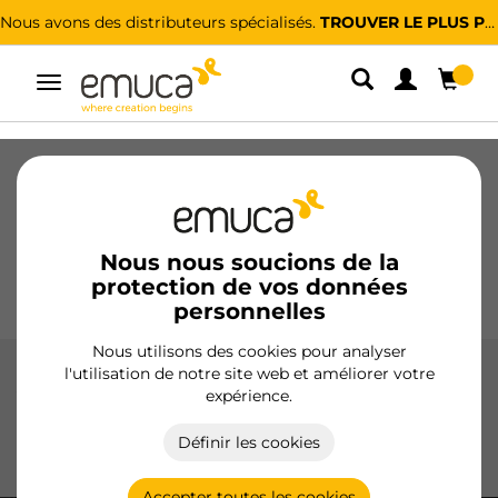
Nous avons des distributeurs spécialisés.
TROUVER LE PLUS PROCHE
Alterner
la
navigation
Tiroirs
Coulisses
Charnières
Armoires
Coulissantes
Cuisine
Montage
Éclairage
Nous nous soucions de la
protection de vos données
Poignées
Pieds
Présentoirs
personnelles
Nous utilisons des cookies pour analyser
l'utilisation de notre site web et améliorer votre
Armoires
expérience.
Découvrez notre large gamme de systèmes de montage,
Définir les cookies
vis et écrous, conçus pour garantir une fixation sûre et
durable dans vos projets de mobilier et de construction.
Accepter toutes les cookies