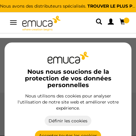
Nous avons des distributeurs spécialisés.
TROUVER LE PLUS PROCHE
Alterner
la
navigation
Tiroirs
Coulisses
Charnières
Armoires
Coulissantes
Cuisine
Montage
Éclairage
Nous nous soucions de la
protection de vos données
Poignées
Pieds
Présentoirs
personnelles
Nous utilisons des cookies pour analyser
l'utilisation de notre site web et améliorer votre
Tiroir Vertex
expérience.
Le tiroir Vertex d'Emuca offre des solutions polyvalentes
Définir les cookies
avec une fermeture douce, un réglage 3D et des finitions
en blanc, anthracite et aluminium.
Accepter toutes les cookies