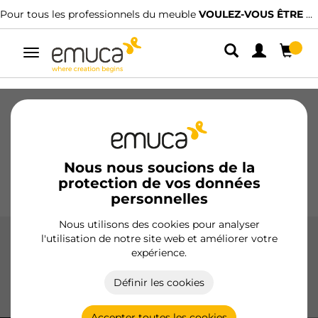
le
VOULEZ-VOUS ÊTRE CLIENT ?
Nous avons des distributeurs spéciali
Alterner
la
navigation
Tiroirs
Coulisses
Charnières
Armoires
Coulissantes
Cuisine
Montage
Éclairage
Nous nous soucions de la
protection de vos données
Poignées
Pieds
Présentoirs
personnelles
Nous utilisons des cookies pour analyser
l'utilisation de notre site web et améliorer votre
Coulisses invisibles Silver
expérience.
Les coulisses cachées Silver d'Emuca offrent une fermeture
Définir les cookies
douce et push-to-open, idéales pour les meubles de cuisine,
salle de bain et maison, avec une capacité jusqu'à 30 kg.
Accepter toutes les cookies