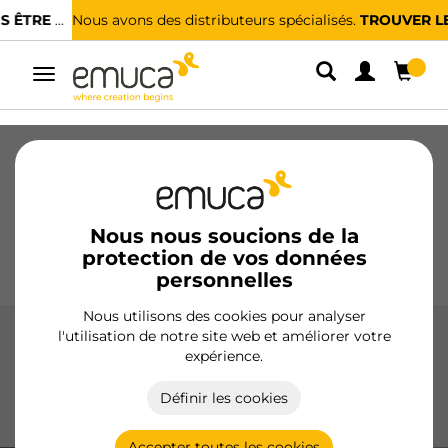
Nous avons des distributeurs spécialisés.
TROUVER LE PLUS PROCHE
Alterner
la
navigation
Tiroirs
Coulisses
Charnières
Armoires
Coulissantes
Cuisine
Montage
Éclairage
Nous nous soucions de la
protection de vos données
Poignées
Pieds
Présentoirs
personnelles
Nous utilisons des cookies pour analyser
l'utilisation de notre site web et améliorer votre
Charnières X91 à fermeture amortie
expérience.
Les charnières X91 avec fermeture douce d'Emuca offrent
Définir les cookies
une fermeture amortie et silencieuse pour les portes, avec
options d'ouverture à 105° et 165° et matériaux durables.
Accepter toutes les cookies