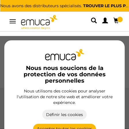
Nous avons des distributeurs spécialisés.
TROUVER LE PLUS PROCHE
Alterner
la
navigation
Tiroirs
Coulisses
Charnières
Armoires
Coulissantes
Cuisine
Montage
Éclairage
Nous nous soucions de la
protection de vos données
Poignées
Pieds
Présentoirs
personnelles
Nous utilisons des cookies pour analyser
l'utilisation de notre site web et améliorer votre
Tiroir Protone
expérience.
Le tiroir Protone d'Emuca offre un design moderne et une
Définir les cookies
fonctionnalité avec des finitions en blanc et gris anthracite,
et des hauteurs de 93, 131 et 178 mm.
Accepter toutes les cookies