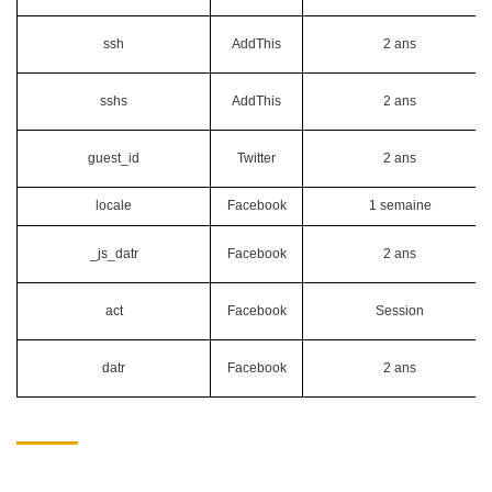
ssh
AddThis
2 ans
sshs
AddThis
2 ans
guest_id
Twitter
2 ans
locale
Facebook
1 semaine
_js_datr
Facebook
2 ans
act
Facebook
Session
datr
Facebook
2 ans