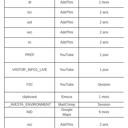
dt
AddThis
1 mois
loc
AddThis
2 ans
uid
AddThis
2 ans
uvc
AddThis
2 ans
vc
AddThis
2 ans
PREF
YouTube
1 jour
VISITOR_INFO1_LIVE
YouTube
1 jour
YSC
YouTube
Session
clipboard
Emuca
1 mois
_AVESTA_ENVIRONMENT
MailChimp
Session
Google
NID
6 mois
Maps
ssc
AddThis
2 ans