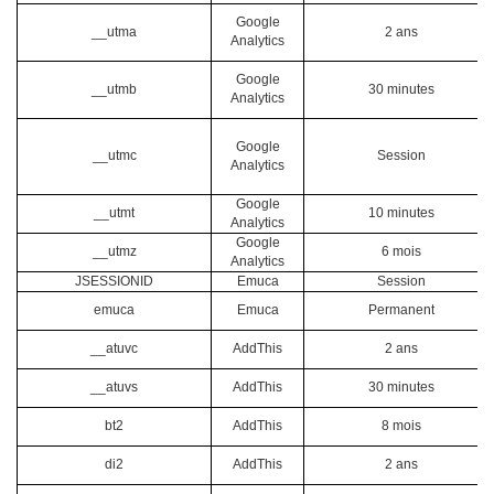
Google
__utma
2 ans
Analytics
Google
__utmb
30 minutes
Analytics
Google
__utmc
Session
Analytics
Google
__utmt
10 minutes
Analytics
Google
__utmz
6 mois
Analytics
JSESSIONID
Emuca
Session
emuca
Emuca
Permanent
__atuvc
AddThis
2 ans
__atuvs
AddThis
30 minutes
bt2
AddThis
8 mois
di2
AddThis
2 ans