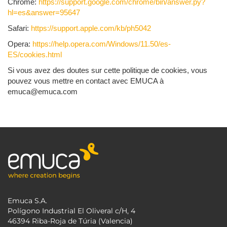
Chrome:
https://support.google.com/chrome/bin/answer.py?
hl=es&answer=95647
Safari:
https://support.apple.com/kb/ph5042
Opera:
https://help.opera.com/Windows/11.50/es-
ES/cookies.html
Si vous avez des doutes sur cette politique de cookies, vous
pouvez vous mettre en contact avec EMUCA à
emuca@emuca.com
Emuca S.A.
Polígono Industrial El Oliveral c/H, 4
46394 Riba-Roja de Túria (Valencia)