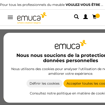
S ÊTRE CLIENT ?
Nous avons des distributeurs spécialisés.
TROUVER 
Alterner
la
navigation
Cookies Info
Nous nous soucions de la protectio
données personnelles
Qu’est-ce que les cookies
Nous utilisons des cookies pour analyser l'utilisation de n
Un Cookie est un petit fichier qui se décharge dans l’équipement
améliorer votre expérience.
de l’utilisateur dans le but de stocker les données qui pourront
être actualisées et récupérées par l’entité responsable de son
Définir les cookies
Accepter toutes les coo
installation.
Consultez notre politique en matière de cooki