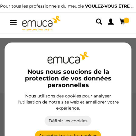
Pour tous les professionnels du meuble
VOULEZ-VOUS ÊTRE CLIENT ?
Alterner
la
navigation
Tiroirs
Coulisses
Charnières
Armoires
Coulissantes
Cuisine
Montage
Éclairage
Nous nous soucions de la
protection de vos données
Poignées
Pieds
Présentoirs
personnelles
Nous utilisons des cookies pour analyser
l'utilisation de notre site web et améliorer votre
Coulisses de roulettes
expérience.
Les coulisses à roulettes d'Emuca offrent un glissement
Définir les cookies
doux et efficace, idéales pour les meubles de cuisine, salle
de bain et maison, fabriquées en acier de haute qualité.
Accepter toutes les cookies