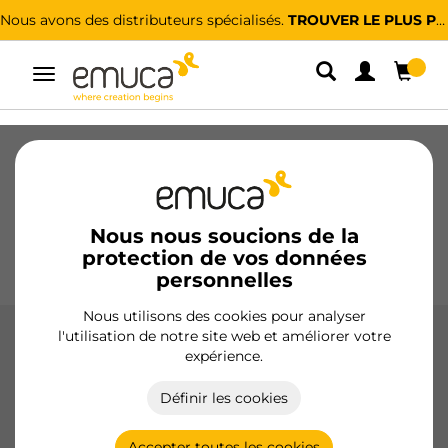
Nous avons des distributeurs spécialisés.
TROUVER LE PLUS PROCHE
Alterner
la
navigation
Tiroirs
Coulisses
Charnières
Armoires
Coulissantes
Cuisine
Montage
Éclairage
Nous nous soucions de la
protection de vos données
Poignées
Pieds
Présentoirs
personnelles
Nous utilisons des cookies pour analyser
l'utilisation de notre site web et améliorer votre
Rangement cuisine
expérience.
Le rangement de cuisine d'Emuca maximise l'espace et la
Définir les cookies
fonctionnalité avec des éléments d'angle, des porte-
bouteilles, des colonnes et plus, fabriqués avec des
matériaux durables et résistants.
Accepter toutes les cookies