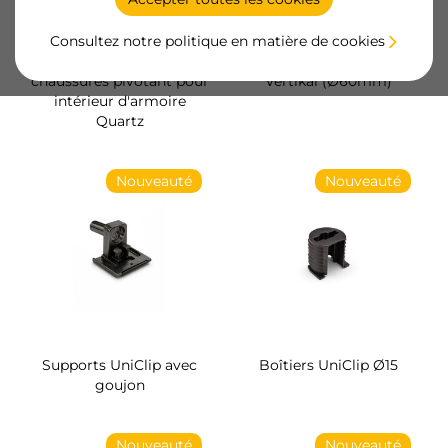
Consultez notre politique en matière de cookies
Rangement de
Multiconnecteur élevable
chaussures pivotant pour
Vertikal (Ø60mm)
intérieur d'armoire
Quartz
Nouveauté
Nouveauté
Supports UniClip avec
Boîtiers UniClip Ø15
goujon
Nouveauté
Nouveauté