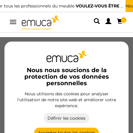
Nous avons des distributeurs spécialisés.
TROUVER LE PLUS PROCHE
Alterner
la
navigation
Gestion des
déchets
Nous nous soucions de la
protection de vos données
personnelles
Engagement d’EMUCA dans la
Nous utilisons des cookies pour analyser
l'utilisation de notre site web et améliorer votre
bonne gestion des déchets
expérience.
d’équipements électriques et
Définir les cookies
électroniques (DEEE) et des piles et
accumulateurs
Accepter toutes les cookies