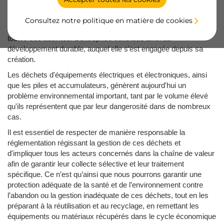
Depuis des années, EMUCA s’engage en faveur de
Consultez notre politique en matière de cookies
l’environnement et minimise ainsi l'impact environnemental de
toutes ses activités. L’entreprise contribue ainsi au
développement durable, auquel elle s'est engagée depuis sa
création.
Les déchets d'équipements électriques et électroniques, ainsi
que les piles et accumulateurs, génèrent aujourd'hui un
problème environnemental important, tant par le volume élevé
qu'ils représentent que par leur dangerosité dans de nombreux
cas.
Il est essentiel de respecter de manière responsable la
réglementation régissant la gestion de ces déchets et
d'impliquer tous les acteurs concernés dans la chaîne de valeur
afin de garantir leur collecte sélective et leur traitement
spécifique. Ce n’est qu’ainsi que nous pourrons garantir une
protection adéquate de la santé et de l’environnement contre
l’abandon ou la gestion inadéquate de ces déchets, tout en les
préparant à la réutilisation et au recyclage, en remettant les
équipements ou matériaux récupérés dans le cycle économique