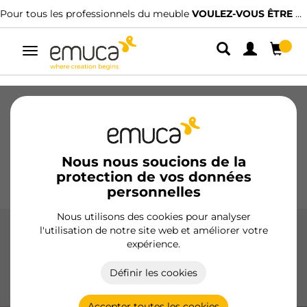
OULEZ-VOUS ÊTRE CLIENT ?
Nous avons des distributeurs spécialisés
Alterner
la
navigation
Tiroirs
Coulisses
Charnières
Armoires
Coulissantes
Cuisine
Montage
Éclairage
Nous nous soucions de la
protection de vos données
Poignées
Pieds
Présentoirs
personnelles
Nous utilisons des cookies pour analyser
l'utilisation de notre site web et améliorer votre
Ferrure de suspension certifié
expérience.
Ferrures de suspension certifiées de haute qualité, idéales
Définir les cookies
pour une fixation sûre et efficace des étagères et modules
dans n'importe quel environnement.
Accepter toutes les cookies