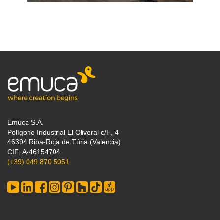
Emuca S.A.
Polígono Industrial El Oliveral c/H, 4
46394 Riba-Roja de Túria (Valencia)
CIF: A-46154704
(+39) 049 870 5051