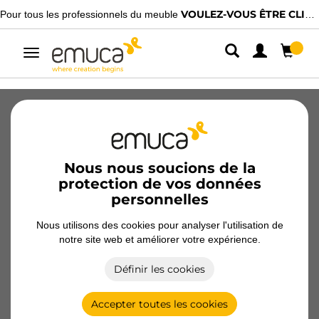
VOULEZ-VOUS ÊTRE CLIENT ?
essionnels du meuble
Nous avons des dis
Alterner
la
navigation
Catalogues
Vidéos
Configurateurs
Magazine
FAQ
Nous nous soucions de la
protection de vos données
personnelles
Configurateurs de structure
Nous utilisons des cookies pour analyser l'utilisation de
notre site web et améliorer votre expérience.
Définir les cookies
ZERO
Accepter toutes les cookies