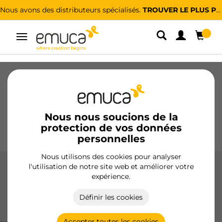
Nous avons des distributeurs spécialisés.
TROUVER LE PLUS PROCHE
Alterner
la
navigation
Tiroirs
Coulisses
Charnières
Armoires
Coulissantes
Cuisine
Montage
Éclairage
Nous nous soucions de la
protection de vos données
Poignées
Pieds
Présentoirs
personnelles
Nous utilisons des cookies pour analyser
l'utilisation de notre site web et améliorer votre
Systèmes d'assemblage pour meubles
expérience.
Systèmes d'assemblage pour meubles de haute précision,
Définir les cookies
conçus pour garantir un montage sûr, durable et
professionnel pour tout type de mobilier.
Accepter toutes les cookies