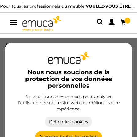
Pour tous les professionnels du meuble
VOULEZ-VOUS ÊTRE CLIENT ?
Alterner
la
navigation
Accès client
Pour accéder à votre compte, veuillez saisir l’adresse
électronique que nous avons enregistrée dans notre
Nous nous soucions de la
système.
protection de vos données
personnelles
Nous utilisons des cookies pour analyser
l'utilisation de notre site web et améliorer votre
expérience.
S’identifier
Définir les cookies
Vous avez oublié votre mot de passe ?
Accepter toutes les cookies