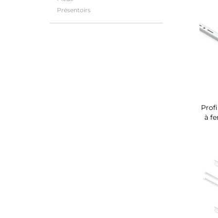
Présentoirs
Profi
à f