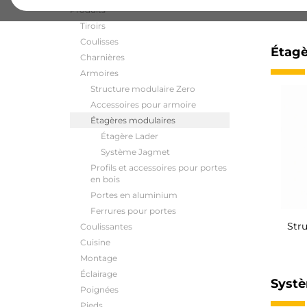
Produits
Tiroirs
Coulisses
Étagè
Charnières
Armoires
Structure modulaire Zero
Accessoires pour armoire
Étagères modulaires
Étagère Lader
Système Jagmet
Profils et accessoires pour portes
en bois
Portes en aluminium
Ferrures pour portes
Str
Coulissantes
Cuisine
Montage
Éclairage
Syst
Poignées
Pieds