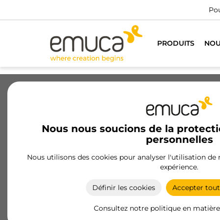
Pour tous les professionnels du meuble
VOULEZ-VOUS 
PRODUITS
NOU
Tiroirs
Coulisses
Charnières
Nous nous soucions de la protect
personnelles
Étagères modulaires
Nous utilisons des cookies pour analyser l'utilisation de
Étagères modulaires d'Emuca : optimisez votre
expérience.
dressing avec des structures polyvalentes et un
design élégant. Personnalisation totale et
Définir les cookies
Accepter tout
installation facile.
Consultez notre politique en matière