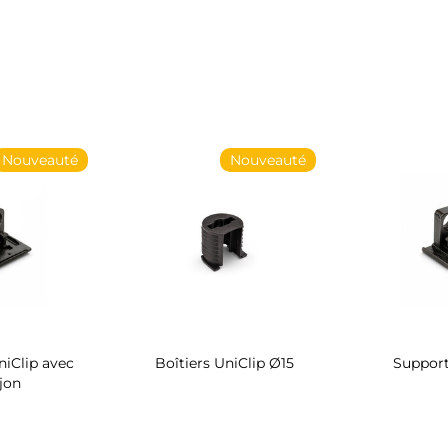
Nouveauté
Nouveauté
iClip avec
Boîtiers UniClip Ø15
Support
jon