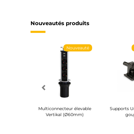
Nouveautés produits
Nouveauté
Nouveauté
 chaussures
Multiconnecteur élevable
Supports Un
 intérieur
Vertikal (Ø60mm)
gou
 Quartz