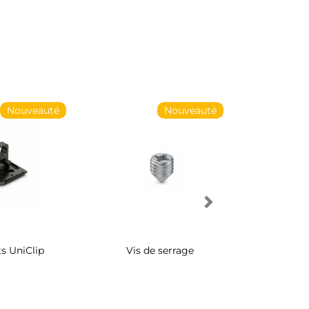
Nouveauté
Nouveauté
s UniClip
Vis de serrage
Rangement 
pivotant 
d'armo