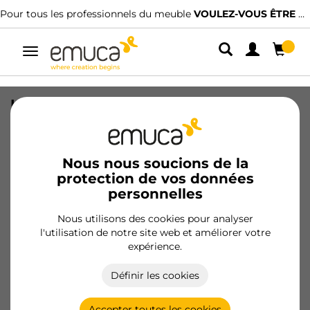
Pour tous les professionnels du meuble
VOULEZ-VOUS ÊTRE CLIENT ?
Alterner
la
navigation
Kit de charnière droite X91 pour
profilés en aluminium et embase
droite, à visser, acier et zamak, Titane
Nous nous soucions de la
SKU
1025452
/
EAN
8432393364612
protection de vos données
personnelles
Produits essentiels
Nous utilisons des cookies pour analyser
l'utilisation de notre site web et améliorer votre
Devenir client
expérience.
Fiche produit
Définir les cookies
Accepter toutes les cookies