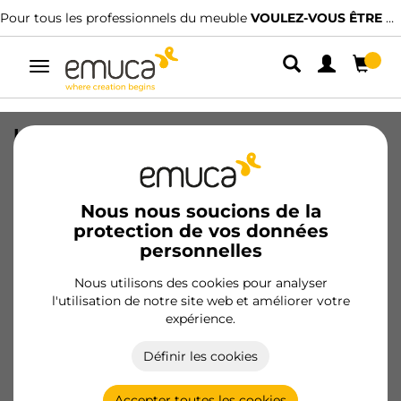
Pour tous les professionnels du meuble
VOULEZ-VOUS ÊTRE CLIENT ?
Alterner
la
navigation
Kit de profils pour la fabrication de
portes d'armoires Plus 7, longueur 2,35
m, aluminium, peint en noir texturé
Nous nous soucions de la
SKU
6314154
/
EAN
8432393359014
protection de vos données
personnelles
Produits essentiels
Nous utilisons des cookies pour analyser
l'utilisation de notre site web et améliorer votre
Devenir client
expérience.
Fiche produit
Définir les cookies
Accepter toutes les cookies