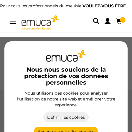
ofessionnels du meuble
VOULEZ-VOUS ÊTRE CLIENT ?
Nous avons des di
Alterner
la
navigation
Tiroirs
Coulisses
Charnières
Armoires
Coulissantes
Cuisine
Montage
Éclairage
Nous nous soucions de la
protection de vos données
Poignées
Pieds
Présentoirs
personnelles
Nous utilisons des cookies pour analyser
l'utilisation de notre site web et améliorer votre
Étagères modulaires
expérience.
Étagères modulaires d'Emuca : optimisez votre dressing
Définir les cookies
avec des structures polyvalentes et un design élégant.
Personnalisation totale et installation facile.
Accepter toutes les cookies