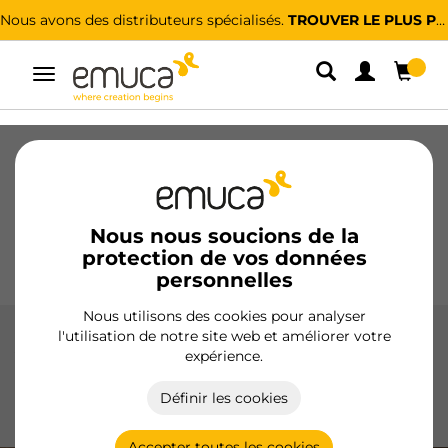
Nous avons des distributeurs spécialisés.
TROUVER LE PLUS PROCHE
Alterner
la
navigation
Tiroirs
Coulisses
Charnières
Armoires
Coulissantes
Cuisine
Montage
Éclairage
Nous nous soucions de la
protection de vos données
Poignées
Pieds
Présentoirs
personnelles
Nous utilisons des cookies pour analyser
l'utilisation de notre site web et améliorer votre
Accessoires pour armoire
expérience.
Accessoires pour armoires d'Emuca : optimisez votre
Définir les cookies
espace avec des solutions intelligentes et de haute qualité.
Organisation parfaite et design fonctionnel.
Accepter toutes les cookies