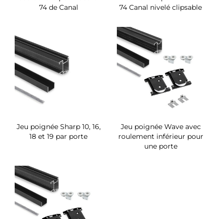
74 de Canal
74 Canal nivelé clipsable
Jeu poignée Sharp 10, 16,
Jeu poignée Wave avec
18 et 19 par porte
roulement inférieur pour
une porte