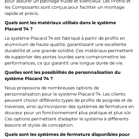
pour assurer un patinage fluide et silencieux. Les Profils et
les Composants sont conçus pour faciliter un montage
rapide et précis.
Quels sont les matériaux utilisés dans le système
Placard 74 ?
Le système Placard 74 est fabriqué à partir de profils en
aluminium de haute qualité, garantissant une excellente
durabilité et une grande solidité. Ces matériaux permettent
de supporter des portes lourdes sans compromettre les
performances, ce qui garantit une longue durée de vie.
Quelles sont les possibilités de personnalisation du
système Placard 74 ?
Nous proposons de nombreuses options de
personnalisation pour le système Placard 74. Les clients
peuvent choisir différents types de profils de poignée et de
traverses, ainsi qu'incorporer des systèmes de fermeture en
douceur pour un fonctionnement plus pratique et plus sûr.
Ces options permettent d'adapter le système à différents
besoins et styles de conception.
Quels sont les systèmes de fermeture disponibles pour