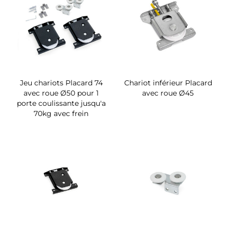
Jeu chariots Placard 74
Chariot inférieur Placard
avec roue Ø50 pour 1
avec roue Ø45
porte coulissante jusqu'a
70kg avec frein