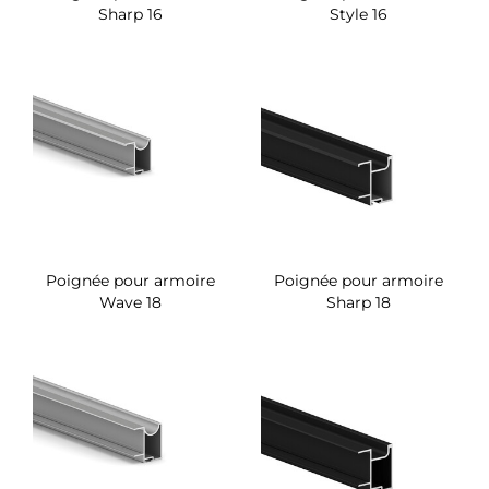
Sharp 16
Style 16
Poignée pour armoire
Poignée pour armoire
Wave 18
Sharp 18