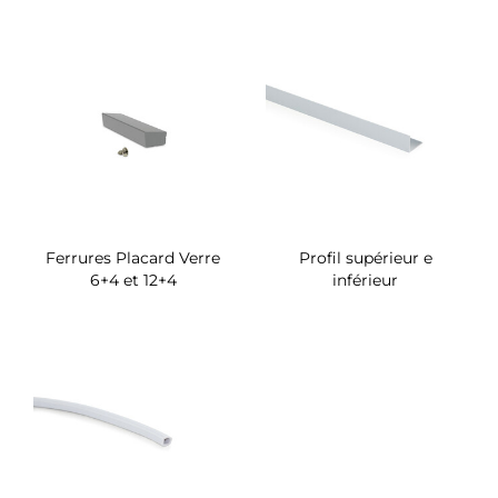
Ferrures Placard Verre
Profil supérieur e
6+4 et 12+4
inférieur