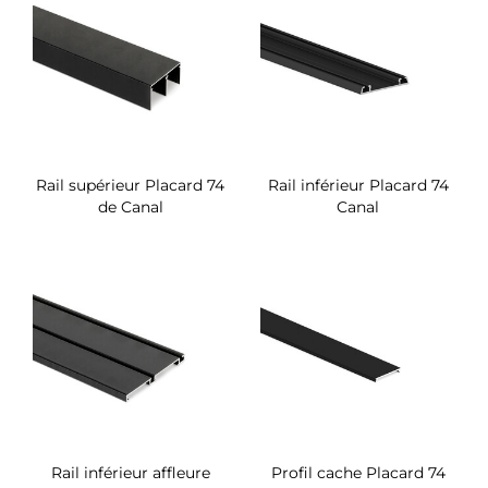
Rail supérieur Placard 74
Rail inférieur Placard 74
de Canal
Canal
Rail inférieur affleure
Profil cache Placard 74