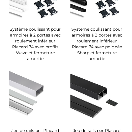
Système coulissant pour
Système coulissant pour
armoires à 2 portes avec
armoires à 2 portes avec
roulement inférieur
roulement inférieur
Placard 74 avec profils
Placard 74 avec poignée
Wave et fermeture
Sharp et fermeture
amortie
amortie
Jeu de rails per Placard
Jeu de rails per Placard