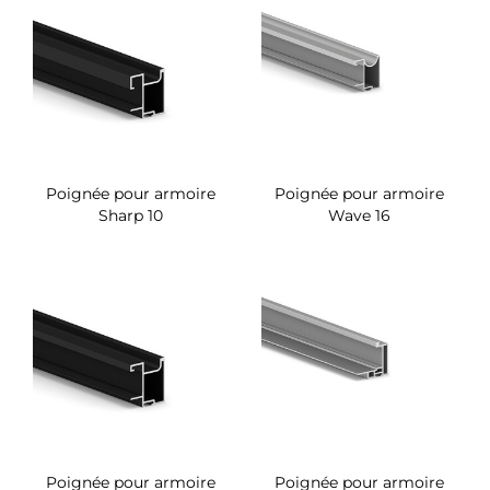
Poignée pour armoire
Poignée pour armoire
Sharp 10
Wave 16
Poignée pour armoire
Poignée pour armoire