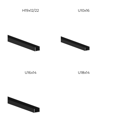
H19x12/22
U10x16
U16x14
U18x14