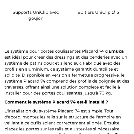
Le système pour portes coulissantes Placard 74 d'
Emuca
est idéal pour créer des dressings et des penderies avec un
système de patins doux et silencieux. Fabriqué avec des
profils en aluminium, ce système garantit durabilité et
solidité. Disponible en version à fermeture progressive, le
système Placard 74 comprend des profils de poignée et des
traverses, offrant ainsi une solution complète et facile à
installer pour des portes coulissantes jusqu'à 70 kg.
Comment le système Placard 74 est-il installé ?
L'installation du système Placard 74 est simple. Tout
d'abord, montez les rails sur la structure de l'armoire en
veillant à ce qu'ils soient correctement alignés. Ensuite,
placez les portes sur les rails et ajustez-les si nécessaire